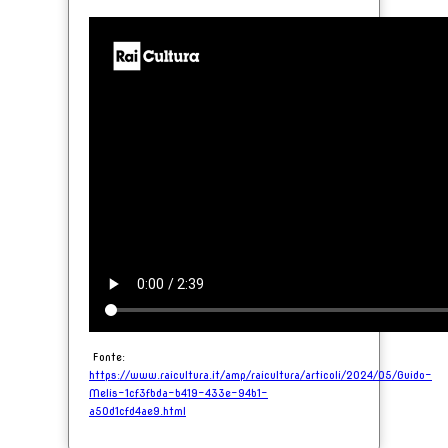
Fonte:
https://www.raicultura.it/amp/raicultura/articoli/2024/05/Guido-
Melis-1cf3fbda-b419-433e-94b1-
a50d1cfd4ae9.html