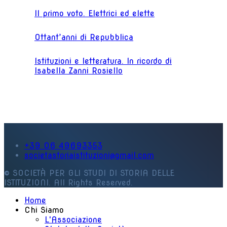
Il primo voto. Elettrici ed elette
Ottant’anni di Repubblica
Istituzioni e letteratura. In ricordo di
Isabella Zanni Rosiello
+39 06 49693353
societastoriaistituzioni@gmail.com
© SOCIETÀ PER GLI STUDI DI STORIA DELLE
ISTITUZIONI. All Rights Reserved.
Home
Chi Siamo
L'Associazione