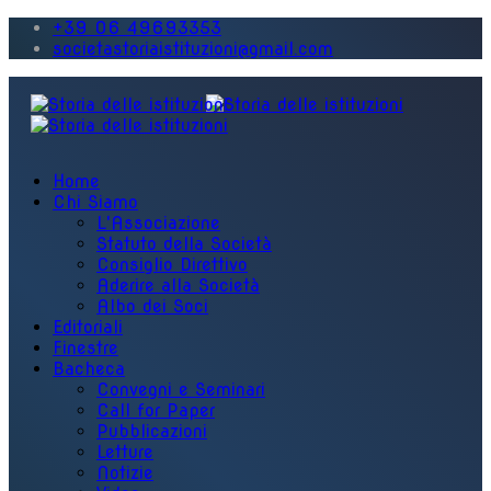
+39 06 49693353
societastoriaistituzioni@gmail.com
Home
Chi Siamo
L'Associazione
Statuto della Società
Consiglio Direttivo
Aderire alla Società
Albo dei Soci
Editoriali
Finestre
Bacheca
Convegni e Seminari
Call for Paper
Pubblicazioni
Letture
Notizie