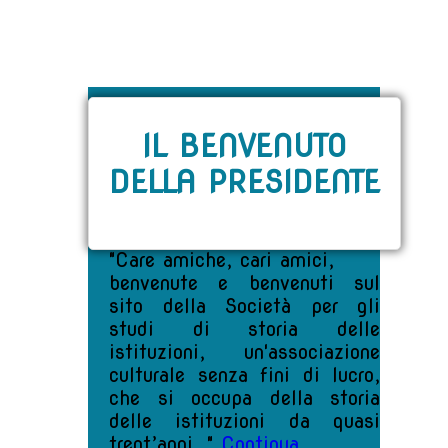
IL BENVENUTO
DELLA
PRESIDENTE
"Care amiche, cari amici,
benvenute e benvenuti sul
sito della Società per gli
studi di storia delle
istituzioni, un'associazione
culturale senza fini di lucro,
che si occupa della storia
delle istituzioni da quasi
trent’anni. "
Continua...