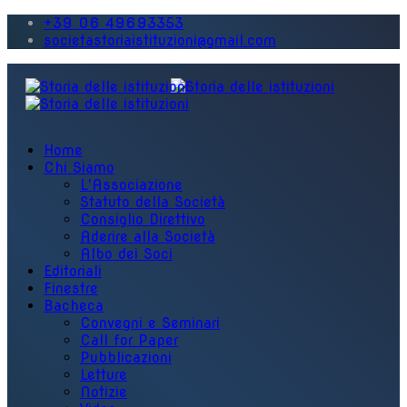
+39 06 49693353
societastoriaistituzioni@gmail.com
Home
Chi Siamo
L'Associazione
Statuto della Società
Consiglio Direttivo
Aderire alla Società
Albo dei Soci
Editoriali
Finestre
Bacheca
Convegni e Seminari
Call for Paper
Pubblicazioni
Letture
Notizie