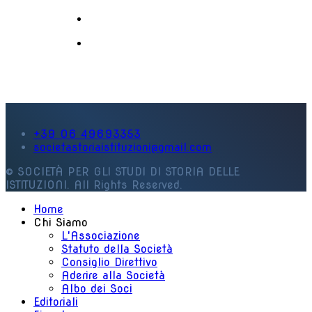
+39 06 49693353
societastoriaistituzioni@gmail.com
© SOCIETÀ PER GLI STUDI DI STORIA DELLE
ISTITUZIONI. All Rights Reserved.
Home
Chi Siamo
L'Associazione
Statuto della Società
Consiglio Direttivo
Aderire alla Società
Albo dei Soci
Editoriali