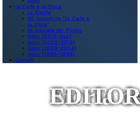
Video
Le Carte e la Storia
La Rivista
Gli Incontri de "Le Carte e
la Storia"
Le Giornate del Mulino
Indici (2015-Oggi)
Indici (2005-2014)
Indici (1999-2004)
Indici (1995-1998)
Contatti
EDITOR
Storia de
Continua a leggere