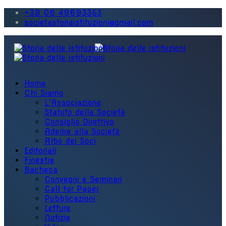
+39 06 49693353
societastoriaistituzioni@gmail.com
Home
Chi Siamo
L'Associazione
Statuto della Società
Consiglio Direttivo
Aderire alla Società
Albo dei Soci
Editoriali
Finestre
Bacheca
Convegni e Seminari
Call for Paper
Pubblicazioni
Letture
Notizie