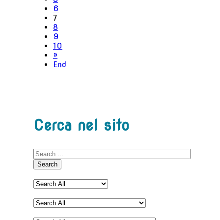
6
7
8
9
10
»
End
Cerca nel sito
Search