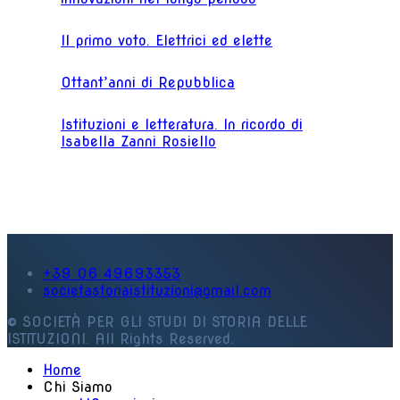
Il primo voto. Elettrici ed elette
Ottant’anni di Repubblica
Istituzioni e letteratura. In ricordo di
Isabella Zanni Rosiello
+39 06 49693353
societastoriaistituzioni@gmail.com
© SOCIETÀ PER GLI STUDI DI STORIA DELLE
ISTITUZIONI. All Rights Reserved.
Home
Chi Siamo