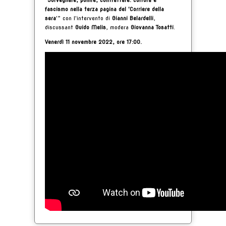
“
Sorvegliare, punire, contrattare: cultura e
fascismo nella terza pagina del 'Corriere della
sera
'” con l'intervento di
Gianni Belardelli
,
discussant
Guido Melis
, modera
Giovanna Tosatti
.
Venerdì 11 novembre 2022, ore 17:00.