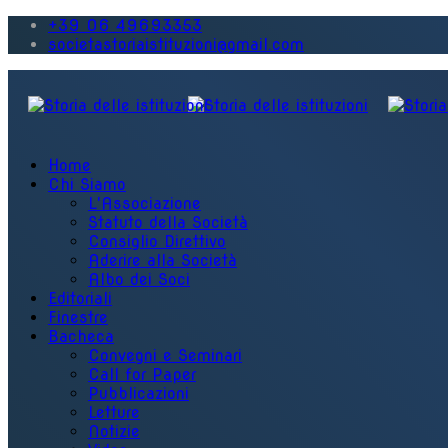
+39 06 49693353
societastoriaistituzioni@gmail.com
Home
Chi Siamo
L'Associazione
Statuto della Società
Consiglio Direttivo
Aderire alla Società
Albo dei Soci
Editoriali
Finestre
Bacheca
Convegni e Seminari
Call for Paper
Pubblicazioni
Letture
Notizie