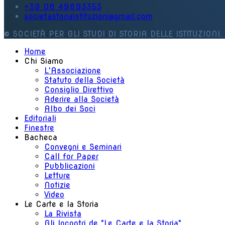
+39 06 49693353
societastoriaistituzioni@gmail.com
© SOCIETÀ PER GLI STUDI DI STORIA DELLE ISTITUZIONI. 
Home
Chi Siamo
L'Associazione
Statuto della Società
Consiglio Direttivo
Aderire alla Società
Albo dei Soci
Editoriali
Finestre
Bacheca
Convegni e Seminari
Call for Paper
Pubblicazioni
Letture
Notizie
Video
Le Carte e la Storia
La Rivista
Gli Incontri de "Le Carte e la Storia"