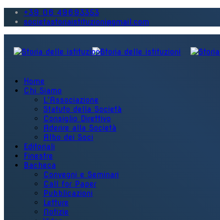
+39 06 49693353
societastoriaistituzioni@gmail.com
Home
Chi Siamo
L'Associazione
Statuto della Società
Consiglio Direttivo
Aderire alla Società
Albo dei Soci
Editoriali
Finestre
Bacheca
Convegni e Seminari
Call for Paper
Pubblicazioni
Letture
Notizie