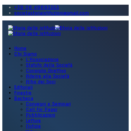
+39 06 49693353
societastoriaistituzioni@gmail.com
Home
Chi Siamo
L'Associazione
Statuto della Società
Consiglio Direttivo
Aderire alla Società
Albo dei Soci
Editoriali
Finestre
Bacheca
Convegni e Seminari
Call for Paper
Pubblicazioni
Letture
Notizie