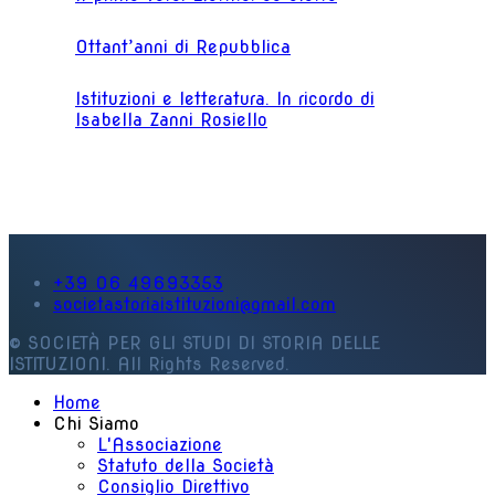
Ottant’anni di Repubblica
Istituzioni e letteratura. In ricordo di
Isabella Zanni Rosiello
+39 06 49693353
societastoriaistituzioni@gmail.com
© SOCIETÀ PER GLI STUDI DI STORIA DELLE
ISTITUZIONI. All Rights Reserved.
Home
Chi Siamo
L'Associazione
Statuto della Società
Consiglio Direttivo