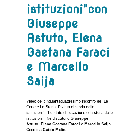
istituzioni"con
Giuseppe
Astuto, Elena
Gaetana Faraci
e Marcello
Saija
Video del cinquantaquattresimo incontro de "Le
Carte e La Storia. Rivista di storia delle
istituzioni", "Lo stato di eccezione e la storia delle
istituzioni". Ne discutono
Giuseppe
Astuto
,
Elena Gaetana Faraci
e
Marcello Saija
.
Coordina
Guido Melis.