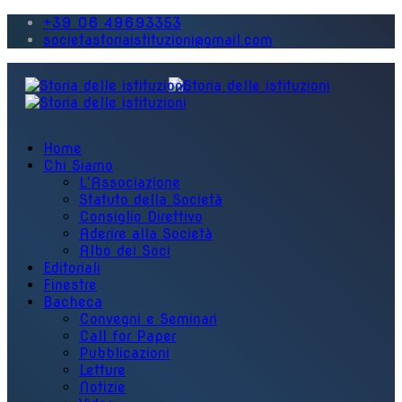
+39 06 49693353
societastoriaistituzioni@gmail.com
Home
Chi Siamo
L'Associazione
Statuto della Società
Consiglio Direttivo
Aderire alla Società
Albo dei Soci
Editoriali
Finestre
Bacheca
Convegni e Seminari
Call for Paper
Pubblicazioni
Letture
Notizie