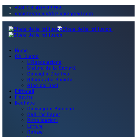
+39 06 49693353
societastoriaistituzioni@gmail.com
Home
Chi Siamo
L'Associazione
Statuto della Società
Consiglio Direttivo
Aderire alla Società
Albo dei Soci
Editoriali
Finestre
Bacheca
Convegni e Seminari
Call for Paper
Pubblicazioni
Letture
Notizie