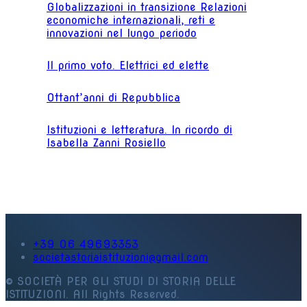
Globalizzazioni in transizione Relazioni
economiche internazionali, reti e
innovazioni nel lungo periodo
Il primo voto. Elettrici ed elette
Ottant’anni di Repubblica
Istituzioni e letteratura. In ricordo di
Isabella Zanni Rosiello
+39 06 49693353
societastoriaistituzioni@gmail.com
© SOCIETÀ PER GLI STUDI DI STORIA DELLE
ISTITUZIONI. All Rights Reserved.