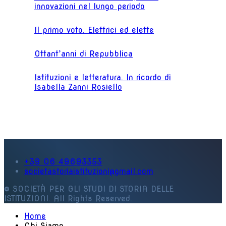
innovazioni nel lungo periodo
Il primo voto. Elettrici ed elette
Ottant’anni di Repubblica
Istituzioni e letteratura. In ricordo di
Isabella Zanni Rosiello
+39 06 49693353
societastoriaistituzioni@gmail.com
© SOCIETÀ PER GLI STUDI DI STORIA DELLE
ISTITUZIONI. All Rights Reserved.
Home
Chi Siamo