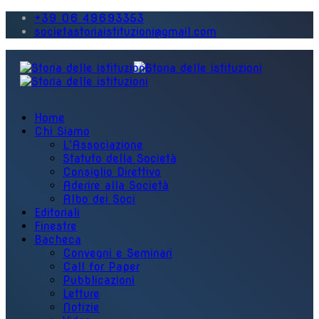
+39 06 49693353
societastoriaistituzioni@gmail.com
Home
Chi Siamo
L'Associazione
Statuto della Società
Consiglio Direttivo
Aderire alla Società
Albo dei Soci
Editoriali
Finestre
Bacheca
Convegni e Seminari
Call for Paper
Pubblicazioni
Letture
Notizie