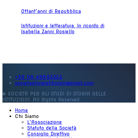
Ottant’anni di Repubblica
Istituzioni e letteratura. In ricordo di
Isabella Zanni Rosiello
+39 06 49693353
societastoriaistituzioni@gmail.com
© SOCIETÀ PER GLI STUDI DI STORIA DELLE
ISTITUZIONI. All Rights Reserved.
Home
Chi Siamo
L'Associazione
Statuto della Società
Consiglio Direttivo