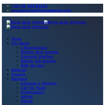
+39 06 49693353
societastoriaistituzioni@gmail.com
Home
Chi Siamo
L'Associazione
Statuto della Società
Consiglio Direttivo
Aderire alla Società
Albo dei Soci
Editoriali
Finestre
Bacheca
Convegni e Seminari
Call for Paper
Pubblicazioni
Letture
Notizie