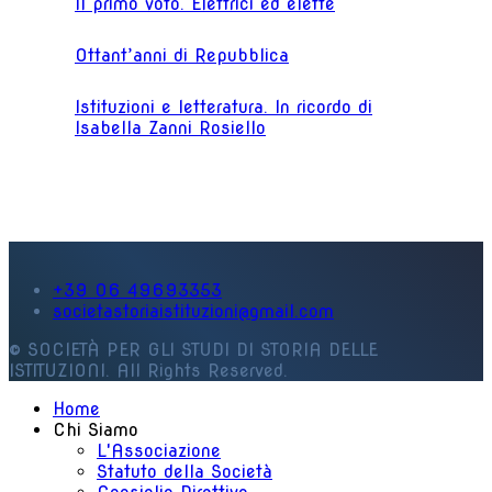
Il primo voto. Elettrici ed elette
Ottant’anni di Repubblica
Istituzioni e letteratura. In ricordo di
Isabella Zanni Rosiello
+39 06 49693353
societastoriaistituzioni@gmail.com
© SOCIETÀ PER GLI STUDI DI STORIA DELLE
ISTITUZIONI. All Rights Reserved.
Home
Chi Siamo
L'Associazione
Statuto della Società