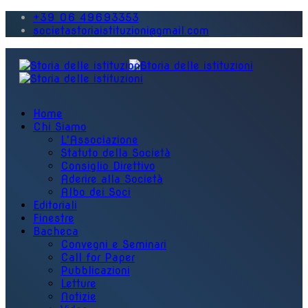
+39 06 49693353
societastoriaistituzioni@gmail.com
Home
Chi Siamo
L'Associazione
Statuto della Società
Consiglio Direttivo
Aderire alla Società
Albo dei Soci
Editoriali
Finestre
Bacheca
Convegni e Seminari
Call for Paper
Pubblicazioni
Letture
Notizie