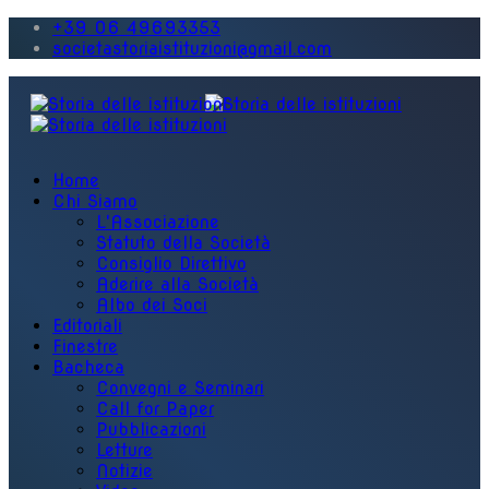
+39 06 49693353
societastoriaistituzioni@gmail.com
Home
Chi Siamo
L'Associazione
Statuto della Società
Consiglio Direttivo
Aderire alla Società
Albo dei Soci
Editoriali
Finestre
Bacheca
Convegni e Seminari
Call for Paper
Pubblicazioni
Letture
Notizie