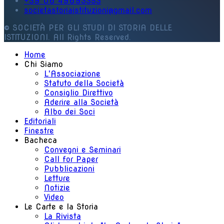
+39 06 49693353
societastoriaistituzioni@gmail.com
© SOCIETÀ PER GLI STUDI DI STORIA DELLE
ISTITUZIONI. All Rights Reserved.
Home
Chi Siamo
L'Associazione
Statuto della Società
Consiglio Direttivo
Aderire alla Società
Albo dei Soci
Editoriali
Finestre
Bacheca
Convegni e Seminari
Call for Paper
Pubblicazioni
Letture
Notizie
Video
Le Carte e la Storia
La Rivista