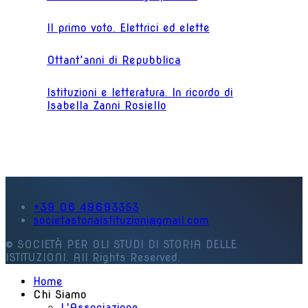
Il primo voto. Elettrici ed elette
Ottant’anni di Repubblica
Istituzioni e letteratura. In ricordo di
Isabella Zanni Rosiello
+39 06 49693353
societastoriaistituzioni@gmail.com
© SOCIETÀ PER GLI STUDI DI STORIA DELLE
ISTITUZIONI. All Rights Reserved.
Home
Chi Siamo
L'Associazione