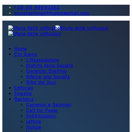
+39 06 49693353
societastoriaistituzioni@gmail.com
Home
Chi Siamo
L'Associazione
Statuto della Società
Consiglio Direttivo
Aderire alla Società
Albo dei Soci
Editoriali
Finestre
Bacheca
Convegni e Seminari
Call for Paper
Pubblicazioni
Letture
Notizie