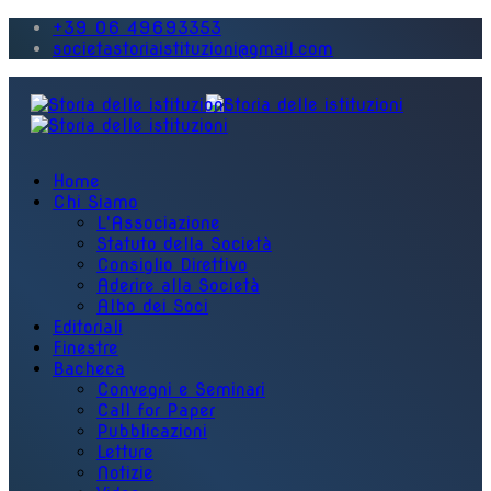
+39 06 49693353
societastoriaistituzioni@gmail.com
Home
Chi Siamo
L'Associazione
Statuto della Società
Consiglio Direttivo
Aderire alla Società
Albo dei Soci
Editoriali
Finestre
Bacheca
Convegni e Seminari
Call for Paper
Pubblicazioni
Letture
Notizie