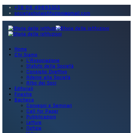
+39 06 49693353
societastoriaistituzioni@gmail.com
Home
Chi Siamo
L'Associazione
Statuto della Società
Consiglio Direttivo
Aderire alla Società
Albo dei Soci
Editoriali
Finestre
Bacheca
Convegni e Seminari
Call for Paper
Pubblicazioni
Letture
Notizie