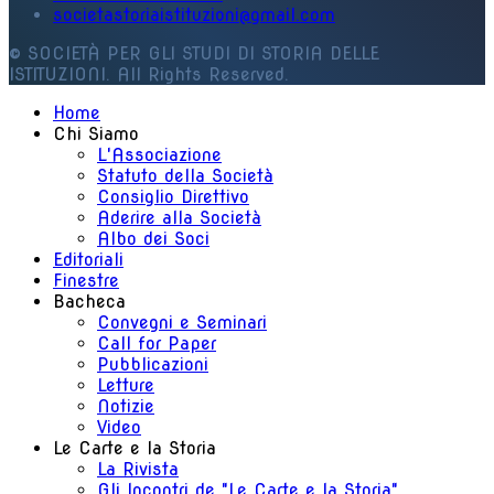
societastoriaistituzioni@gmail.com
© SOCIETÀ PER GLI STUDI DI STORIA DELLE
ISTITUZIONI. All Rights Reserved.
Home
Chi Siamo
L'Associazione
Statuto della Società
Consiglio Direttivo
Aderire alla Società
Albo dei Soci
Editoriali
Finestre
Bacheca
Convegni e Seminari
Call for Paper
Pubblicazioni
Letture
Notizie
Video
Le Carte e la Storia
La Rivista
Gli Incontri de "Le Carte e la Storia"