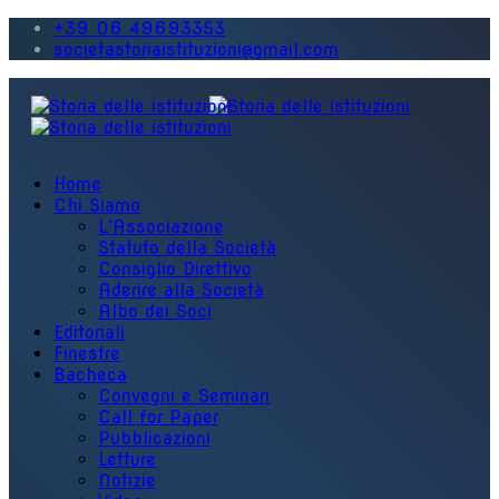
+39 06 49693353
societastoriaistituzioni@gmail.com
Home
Chi Siamo
L'Associazione
Statuto della Società
Consiglio Direttivo
Aderire alla Società
Albo dei Soci
Editoriali
Finestre
Bacheca
Convegni e Seminari
Call for Paper
Pubblicazioni
Letture
Notizie