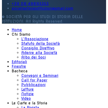
+39 06 49693353
societastoriaistituzioni@gmail.com
© SOCIETÀ PER GLI STUDI DI STORIA DELLE
ISTITUZIONI. All Rights Reserved.
Home
Chi Siamo
L'Associazione
Statuto della Società
Consiglio Direttivo
Aderire alla Società
Albo dei Soci
Editoriali
Finestre
Bacheca
Convegni e Seminari
Call for Paper
Pubblicazioni
Letture
Notizie
Video
Le Carte e la Storia
La Rivista