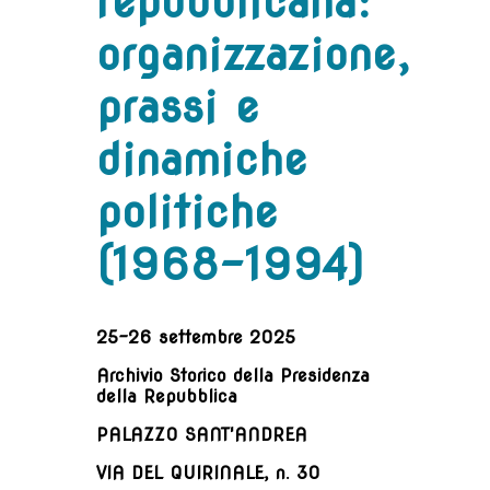
repubblicana:
organizzazione,
prassi e
dinamiche
politiche
(1968-1994)
25-
26 settembre
2025
A
rchivio
S
torico
della
P
residenza
della
R
epubblica
PALAZZO SANT'ANDREA
VIA DEL QUIRINALE
, n. 30