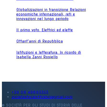
Globalizzazioni in transizione Relazioni
economiche internazionali, reti e
innovazioni nel lungo periodo
Il primo voto. Elettrici ed elette
Ottant’anni di Repubblica
Istituzioni e letteratura. In ricordo di
Isabella Zanni Rosiello
+39 06 49693353
societastoriaistituzioni@gmail.com
© SOCIETÀ PER GLI STUDI DI STORIA DELLE