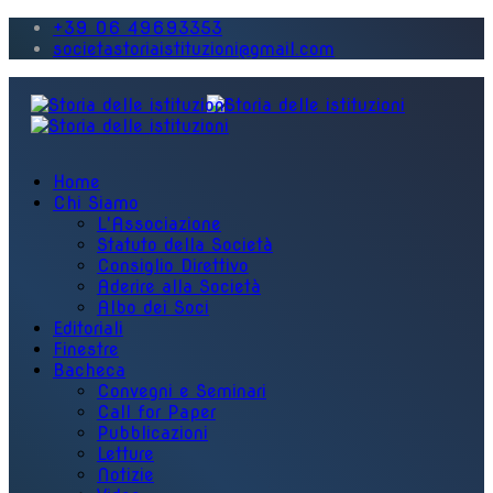
+39 06 49693353
societastoriaistituzioni@gmail.com
Home
Chi Siamo
L'Associazione
Statuto della Società
Consiglio Direttivo
Aderire alla Società
Albo dei Soci
Editoriali
Finestre
Bacheca
Convegni e Seminari
Call for Paper
Pubblicazioni
Letture
Notizie