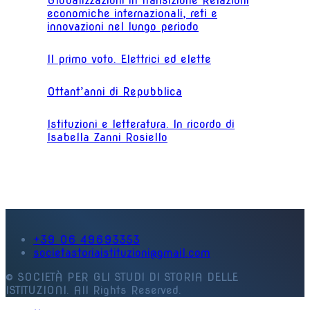
Globalizzazioni in transizione Relazioni
economiche internazionali, reti e
innovazioni nel lungo periodo
Il primo voto. Elettrici ed elette
Ottant’anni di Repubblica
Istituzioni e letteratura. In ricordo di
Isabella Zanni Rosiello
+39 06 49693353
societastoriaistituzioni@gmail.com
© SOCIETÀ PER GLI STUDI DI STORIA DELLE
ISTITUZIONI. All Rights Reserved.