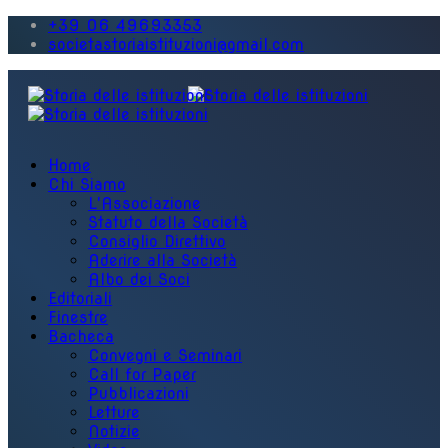
+39 06 49693353
societastoriaistituzioni@gmail.com
Home
Chi Siamo
L'Associazione
Statuto della Società
Consiglio Direttivo
Aderire alla Società
Albo dei Soci
Editoriali
Finestre
Bacheca
Convegni e Seminari
Call for Paper
Pubblicazioni
Letture
Notizie