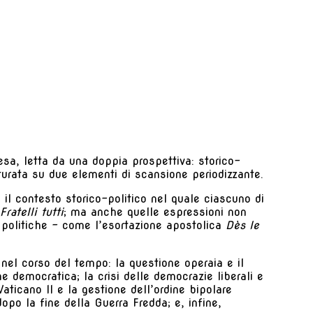
sa, letta da una doppia prospettiva: storico-
rutturata su due elementi di scansione periodizzante.
 il contesto storico-politico nel quale ciascuno di
Fratelli tutti
; ma anche quelle espressioni non
e politiche – come l’esortazione apostolica
Dès le
 nel corso del tempo: la questione operaia e il
ne democratica; la crisi delle democrazie liberali e
Vaticano II e la gestione dell’ordine bipolare
opo la fine della Guerra Fredda; e, infine,