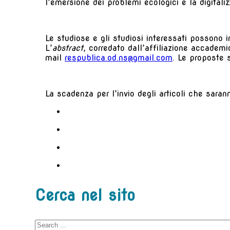
l’emersione dei problemi ecologici e la digitali
Le studiose e gli studiosi interessati possono 
L’
abstract
, corredato dall’affiliazione accademi
mail
respublica.od.ns@gmail.com
. Le proposte 
La scadenza per l’invio degli articoli che saran
Cerca nel sito