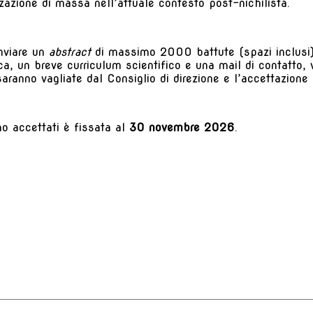
zzazione di massa nell’attuale contesto post-nichilista.
inviare un
abstract
di massimo 2000 battute (spazi inclusi) c
ca, un breve curriculum scientifico e una mail di contatto, v
saranno vagliate dal Consiglio di direzione e l’accettazione
no accettati è fissata al
30 novembre 2026
.