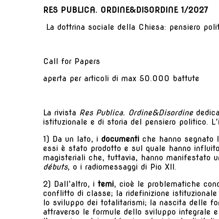
RES PUBLICA. ORDINE&DISORDINE
1/2027
La dottrina sociale della Chiesa: pensiero politi
Call for Papers
aperta per articoli di max 50.000 battute
La rivista
Res Publica. Ordine&Disordine
dedica
istituzionale e di storia del pensiero politico. 
1) Da un lato, i
documenti
che hanno segnato la 
essi è stato prodotto e sul quale hanno influito
magisteriali che, tuttavia, hanno manifestato u
débuts
, o i radiomessaggi di Pio XII.
2) Dall’altro, i
temi
, cioè le problematiche conc
conflitto di classe; la ridefinizione istituziona
lo sviluppo dei totalitarismi; la nascita delle f
attraverso le formule dello sviluppo integrale e