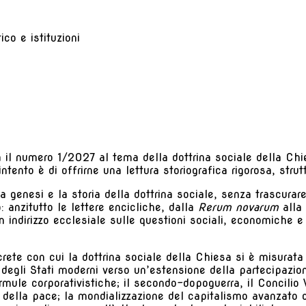
co e istituzioni
 il numero 1/2027 al tema della dottrina sociale della Chie
L’intento è di offrirne una lettura storiografica rigorosa, st
genesi e la storia della dottrina sociale, senza trascurare
: anzitutto le lettere encicliche, dalla
Rerum novarum
alla
n indirizzo ecclesiale sulle questioni sociali, economiche 
rete con cui la dottrina sociale della Chiesa si è misurata
le degli Stati moderni verso un’estensione della partecipazio
ormule corporativistiche; il secondo-dopoguerra, il Concilio 
 della pace; la mondializzazione del capitalismo avanzato d