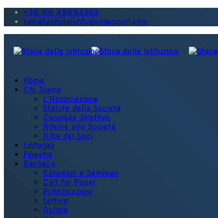
+39 06 49693353
societastoriaistituzioni@gmail.com
Home
Chi Siamo
L'Associazione
Statuto della Società
Consiglio Direttivo
Aderire alla Società
Albo dei Soci
Editoriali
Finestre
Bacheca
Convegni e Seminari
Call for Paper
Pubblicazioni
Letture
Notizie