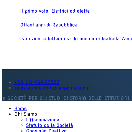
Il primo voto. Elettrici ed elette
Ottant’anni di Repubblica
Istituzioni e letteratura. In ricordo di Isabella Zan
+39 06 49693353
societastoriaistituzioni@gmail.com
© SOCIETÀ PER GLI STUDI DI STORIA DELLE ISTITUZIONI. 
Home
Chi Siamo
L'Associazione
Statuto della Società
Consiglio Direttivo