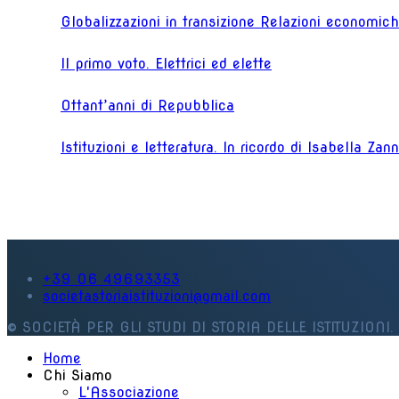
Globalizzazioni in transizione Relazioni economiche
Il primo voto. Elettrici ed elette
Ottant’anni di Repubblica
Istituzioni e letteratura. In ricordo di Isabella Zan
+39 06 49693353
societastoriaistituzioni@gmail.com
© SOCIETÀ PER GLI STUDI DI STORIA DELLE ISTITUZIONI. 
Home
Chi Siamo
L'Associazione