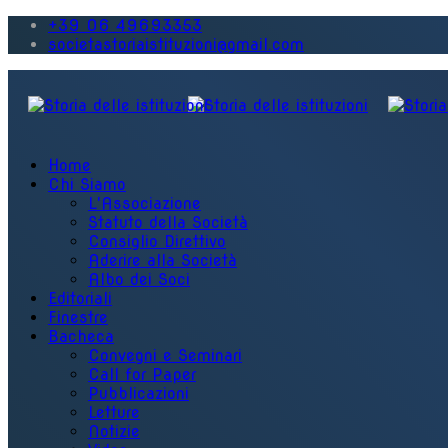
+39 06 49693353
societastoriaistituzioni@gmail.com
Home
Chi Siamo
L'Associazione
Statuto della Società
Consiglio Direttivo
Aderire alla Società
Albo dei Soci
Editoriali
Finestre
Bacheca
Convegni e Seminari
Call for Paper
Pubblicazioni
Letture
Notizie