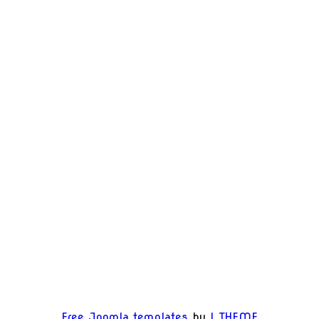
Free Joomla templates
by
L.THEME