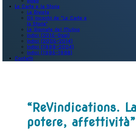
Video
Le Carte e la Storia
La Rivista
Gli Incontri de "Le Carte e
la Storia"
Le Giornate del Mulino
Indici (2015-Oggi)
Indici (2005-2014)
Indici (1999-2004)
Indici (1995-1998)
Contatti
“ReVindications. La
potere, affettività”