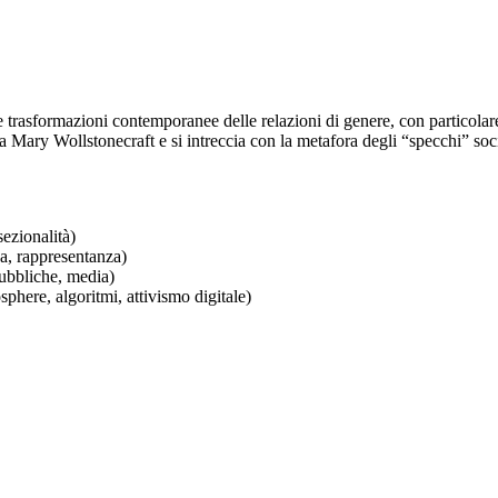
e trasformazioni contemporanee delle relazioni di genere, con particolare 
ta da Mary Wollstonecraft e si intreccia con la metafora degli “specchi” so
sezionalità)
za, rappresentanza)
pubbliche, media)
phere, algoritmi, attivismo digitale)