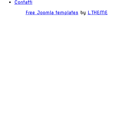
Contatti
Free Joomla templates
by
L.THEME