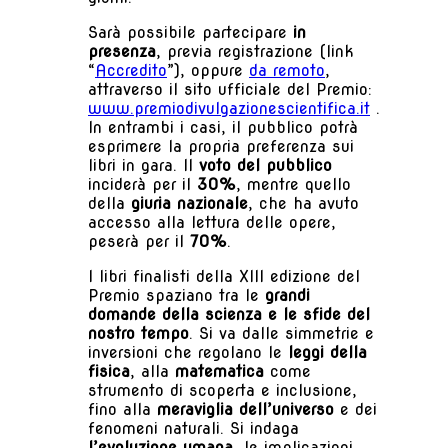
Sarà possibile partecipare
in
presenza
, previa registrazione (link
“
Accredito
”), oppure
da remoto
,
attraverso il sito ufficiale del Premio:
www.premiodivulgazionescientifica.it
.
In entrambi i casi, il pubblico potrà
esprimere la propria preferenza sui
libri in gara. Il
voto del pubblico
inciderà per il
30%
, mentre quello
della
giuria nazionale
, che ha avuto
accesso alla lettura delle opere,
peserà per il
70%
.
I libri finalisti della XIII edizione del
Premio spaziano tra le
grandi
domande della scienza e le sfide del
nostro tempo
. Si va dalle simmetrie e
inversioni che regolano le
leggi della
fisica
, alla
matematica
come
strumento di scoperta e inclusione,
fino alla
meraviglia dell’universo
e dei
fenomeni naturali. Si indaga
l’evoluzione umana
, le implicazioni