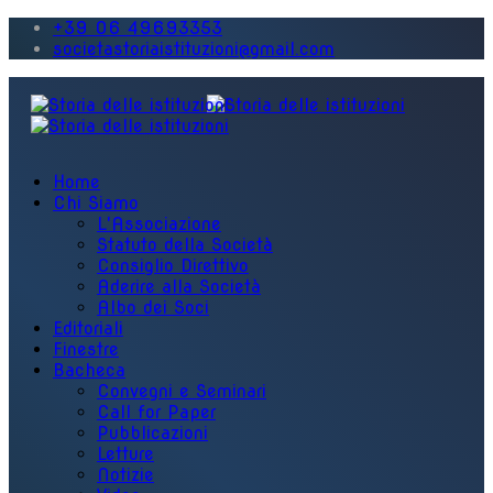
+39 06 49693353
societastoriaistituzioni@gmail.com
Home
Chi Siamo
L'Associazione
Statuto della Società
Consiglio Direttivo
Aderire alla Società
Albo dei Soci
Editoriali
Finestre
Bacheca
Convegni e Seminari
Call for Paper
Pubblicazioni
Letture
Notizie