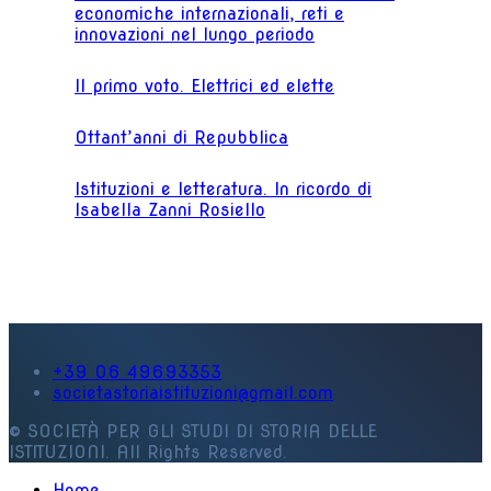
economiche internazionali, reti e
innovazioni nel lungo periodo
Il primo voto. Elettrici ed elette
Ottant’anni di Repubblica
Istituzioni e letteratura. In ricordo di
Isabella Zanni Rosiello
+39 06 49693353
societastoriaistituzioni@gmail.com
© SOCIETÀ PER GLI STUDI DI STORIA DELLE
ISTITUZIONI. All Rights Reserved.
Home