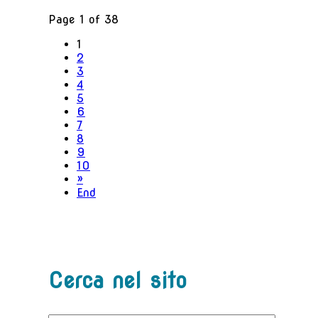
Page 1 of 38
1
2
3
4
5
6
7
8
9
10
»
End
Cerca nel sito