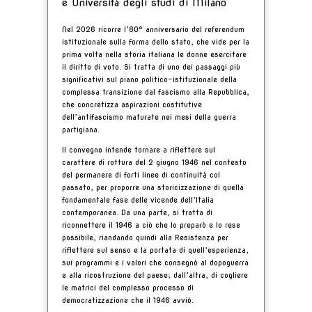
e Università degli studi di Milano
Nel 2026 ricorre l’80° anniversario del referendum
istituzionale sulla forma dello stato, che vide per la
prima volta nella storia italiana le donne esercitare
il diritto di voto. Si tratta di uno dei passaggi più
significativi sul piano politico-istituzionale della
complessa transizione dal fascismo alla Repubblica,
che concretizza aspirazioni costitutive
dell’antifascismo maturate nei mesi della guerra
partigiana.
Il convegno intende tornare a riflettere sul
carattere di rottura del 2 giugno 1946 nel contesto
del permanere di forti linee di continuità col
passato, per proporre una storicizzazione di quella
fondamentale fase delle vicende dell’Italia
contemporanea. Da una parte, si tratta di
riconnettere il 1946 a ciò che lo preparò e lo rese
possibile, riandando quindi alla Resistenza per
riflettere sul senso e la portata di quell’esperienza,
sui programmi e i valori che consegnò al dopoguerra
e alla ricostruzione del paese; dall’altra, di cogliere
le matrici del complesso processo di
democratizzazione che il 1946 avviò.