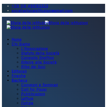
+39 06 49693353
societastoriaistituzioni@gmail.com
Home
Chi Siamo
L'Associazione
Statuto della Società
Consiglio Direttivo
Aderire alla Società
Albo dei Soci
Editoriali
Finestre
Bacheca
Convegni e Seminari
Call for Paper
Pubblicazioni
Letture
Notizie