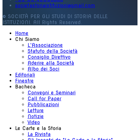
societastoriaistituzioni@gmail.com
© SOCIETÀ PER GLI STUDI DI STORIA DELLE
ISTITUZIONI. All Rights Reserved.
Home
Chi Siamo
L'Associazione
Statuto della Società
Consiglio Direttivo
Aderire alla Società
Albo dei Soci
Editoriali
Finestre
Bacheca
Convegni e Seminari
Call for Paper
Pubblicazioni
Letture
Notizie
Video
Le Carte e la Storia
La Rivista