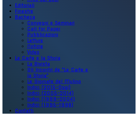
Editoriali
Finestre
Bacheca
Convegni e Seminari
Call for Paper
Pubblicazioni
Letture
Notizie
Video
Le Carte e la Storia
La Rivista
Gli Incontri de "Le Carte e
la Storia"
Le Giornate del Mulino
Indici (2015-Oggi)
Indici (2005-2014)
Indici (1999-2004)
Indici (1995-1998)
Contatti