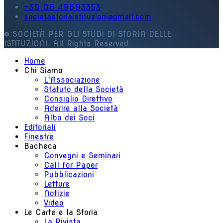
+39 06 49693353
societastoriaistituzioni@gmail.com
© SOCIETÀ PER GLI STUDI DI STORIA DELLE
ISTITUZIONI. All Rights Reserved.
Home
Chi Siamo
L'Associazione
Statuto della Società
Consiglio Direttivo
Aderire alla Società
Albo dei Soci
Editoriali
Finestre
Bacheca
Convegni e Seminari
Call for Paper
Pubblicazioni
Letture
Notizie
Video
Le Carte e la Storia
La Rivista