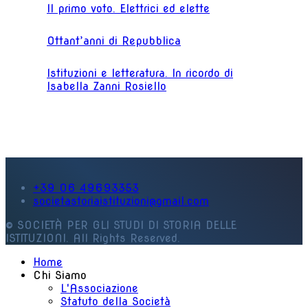
Il primo voto. Elettrici ed elette
Ottant’anni di Repubblica
Istituzioni e letteratura. In ricordo di
Isabella Zanni Rosiello
+39 06 49693353
societastoriaistituzioni@gmail.com
© SOCIETÀ PER GLI STUDI DI STORIA DELLE
ISTITUZIONI. All Rights Reserved.
Home
Chi Siamo
L'Associazione
Statuto della Società