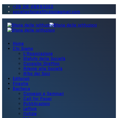
+39 06 49693353
societastoriaistituzioni@gmail.com
Home
Chi Siamo
L'Associazione
Statuto della Società
Consiglio Direttivo
Aderire alla Società
Albo dei Soci
Editoriali
Finestre
Bacheca
Convegni e Seminari
Call for Paper
Pubblicazioni
Letture
Notizie