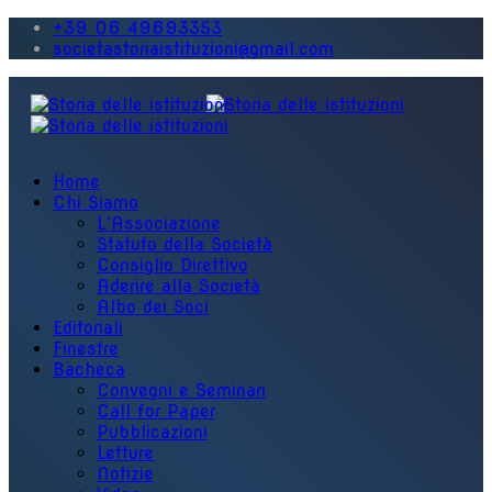
+39 06 49693353
societastoriaistituzioni@gmail.com
Home
Chi Siamo
L'Associazione
Statuto della Società
Consiglio Direttivo
Aderire alla Società
Albo dei Soci
Editoriali
Finestre
Bacheca
Convegni e Seminari
Call for Paper
Pubblicazioni
Letture
Notizie