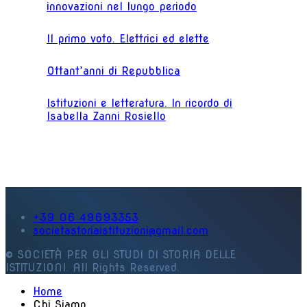
innovazioni nel lungo periodo
Il primo voto. Elettrici ed elette
Ottant’anni di Repubblica
Istituzioni e letteratura. In ricordo di
Isabella Zanni Rosiello
+39 06 49693353
societastoriaistituzioni@gmail.com
© SOCIETÀ PER GLI STUDI DI STORIA DELLE
ISTITUZIONI. All Rights Reserved.
Home
Chi Siamo