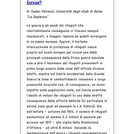
Europa?
di
Nadan Petrovic, Università degli studi di Roma
“La Sapienza”
Le guerre e gli esodi dei rifugiati che
inevitabilmente conseguono ci trovano sempre
impreparati, a maggior ragione se questi avvengono
in un paese europeo. Eppure, il sistema
internazionale di protezione di rifugiati nasce
proprio sul suolo europeo per curare una delle
principali conseguenze della Prima guerra mondale
vale a dire il fenomeno dei rifugiati provenienti in
primo luogo proprio dalle zone dell’attuale Ucraina.
Infatti, mentre sul fronte occidentale della Grande
Guerra le linee di combattimento rimassero a lungo
pressoché invariate con, di conseguenza, un minor
impatto sulle popolazioni civili, sul fronte orientale,
l’esodo di milioni dei rifugiati fu una delle dirette
conseguenze delle attività belliche (in particolare in
alcune zone quali ad esempio la c.d. Galizia). Già
nell’estate - autunno del 1915, il numero di rifugiati
ammontava ad almeno 3,3 milioni di persone per
arrivare nel 1917 – alla vigilia della Rivoluzione
d’Ottobre - ad oltre 6 milioni. Secondo le
testimonianze dell’epoca i rifugiati rappresentavano