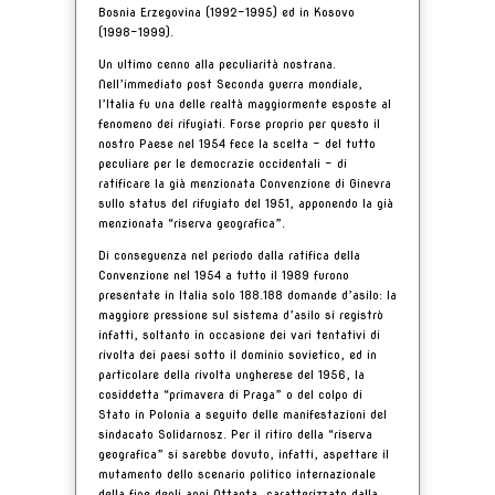
Bosnia Erzegovina (1992-1995) ed in Kosovo
(1998-1999).
Un ultimo cenno alla peculiarità nostrana.
Nell’immediato post Seconda guerra mondiale,
l’Italia fu una delle realtà maggiormente esposte al
fenomeno dei rifugiati. Forse proprio per questo il
nostro Paese nel 1954 fece la scelta - del tutto
peculiare per le democrazie occidentali - di
ratificare la già menzionata Convenzione di Ginevra
sullo status del rifugiato del 1951, apponendo la già
menzionata “riserva geografica”.
Di conseguenza nel periodo dalla ratifica della
Convenzione nel 1954 a tutto il 1989 furono
presentate in Italia solo 188.188 domande d’asilo: la
maggiore pressione sul sistema d’asilo si registrò
infatti, soltanto in occasione dei vari tentativi di
rivolta dei paesi sotto il dominio sovietico, ed in
particolare della rivolta ungherese del 1956, la
cosiddetta “primavera di Praga” o del colpo di
Stato in Polonia a seguito delle manifestazioni del
sindacato Solidarnosz. Per il ritiro della “riserva
geografica” si sarebbe dovuto, infatti, aspettare il
mutamento dello scenario politico internazionale
della fine degli anni Ottanta, caratterizzato dalla