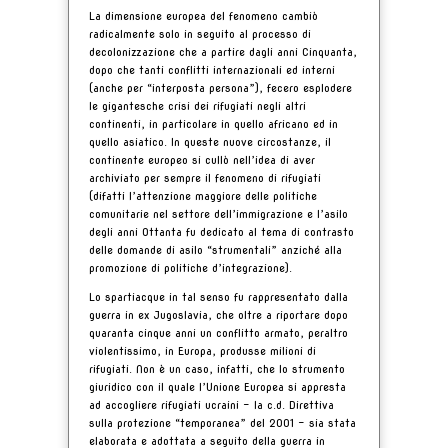
La dimensione europea del fenomeno cambiò
radicalmente solo in seguito al processo di
decolonizzazione che a partire dagli anni Cinquanta,
dopo che tanti conflitti internazionali ed interni
(anche per “interposta persona”), fecero esplodere
le gigantesche crisi dei rifugiati negli altri
continenti, in particolare in quello africano ed in
quello asiatico. In queste nuove circostanze, il
continente europeo si cullò nell’idea di aver
archiviato per sempre il fenomeno di rifugiati
(difatti l’attenzione maggiore delle politiche
comunitarie nel settore dell’immigrazione e l’asilo
degli anni Ottanta fu dedicato al tema di contrasto
delle domande di asilo “strumentali” anziché alla
promozione di politiche d’integrazione).
Lo spartiacque in tal senso fu rappresentato dalla
guerra in ex Jugoslavia, che oltre a riportare dopo
quaranta cinque anni un conflitto armato, peraltro
violentissimo, in Europa, produsse milioni di
rifugiati. Non è un caso, infatti, che lo strumento
giuridico con il quale l’Unione Europea si appresta
ad accogliere rifugiati ucraini – la c.d. Direttiva
sulla protezione “temporanea” del 2001 - sia stata
elaborata e adottata a seguito della guerra in