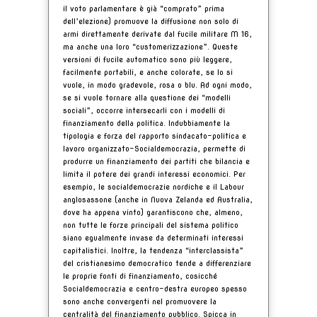
il voto parlamentare è già “comprato” prima
dell’elezione) promuove la diffusione non solo di
armi direttamente derivate dal fucile militare M 16,
ma anche una loro “customerizzazione”. Queste
versioni di fucile automatico sono più leggere,
facilmente portabili, e anche colorate, se lo si
vuole, in modo gradevole, rosa o blu. Ad ogni modo,
se si vuole tornare alla questione dei “modelli
sociali”, occorre intersecarli con i modelli di
finanziamento della politica. Indubbiamente la
tipologia e forza del rapporto sindacato-politica e
lavoro organizzato-Socialdemocrazia, permette di
produrre un finanziamento dei partiti che bilancia e
limita il potere dei grandi interessi economici. Per
esempio, le socialdemocrazie nordiche e il Labour
anglosassone (anche in Nuova Zelanda ed Australia,
dove ha appena vinto) garantiscono che, almeno,
non tutte le forze principali del sistema politico
siano egualmente invase da determinati interessi
capitalistici. Inoltre, la tendenza “interclassista”
del cristianesimo democratico tende a differenziare
le proprie fonti di finanziamento, cosicché
Socialdemocrazia e centro-destra europeo spesso
sono anche convergenti nel promuovere la
centralità del finanziamento pubblico. Spicca in