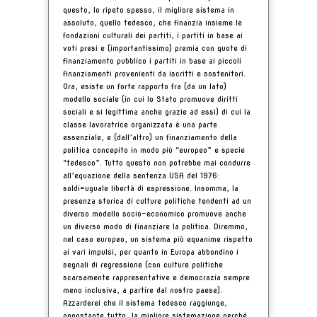
questo, lo ripeto spesso, il migliore sistema in
assoluto, quello tedesco, che finanzia insieme le
fondazioni culturali dei partiti, i partiti in base ai
voti presi e (importantissimo) premia con quote di
finanziamento pubblico i partiti in base ai piccoli
finanziamenti provenienti da iscritti e sostenitori.
Ora, esiste un forte rapporto fra (da un lato)
modello sociale (in cui lo Stato promuove diritti
sociali e si legittima anche grazie ad essi) di cui la
classe lavoratrice organizzata ė una parte
essenziale, e (dall’altro) un finanziamento della
politica concepito in modo più “europeo” e specie
“tedesco”. Tutto questo non potrebbe mai condurre
all’equazione della sentenza USA del 1976:
soldi=uguale libertà di espressione. Insomma, la
presenza storica di culture politiche tendenti ad un
diverso modello socio-economico promuove anche
un diverso modo di finanziare la politica. Diremmo,
nel caso europeo, un sistema più equanime rispetto
ai vari impulsi, per quanto in Europa abbondino i
segnali di regressione (con culture politiche
scarsamente rappresentative e democrazia sempre
meno inclusiva, a partire dal nostro paese).
Azzarderei che il sistema tedesco raggiunge,
nonostante tutto, la migliore sistemazione perché