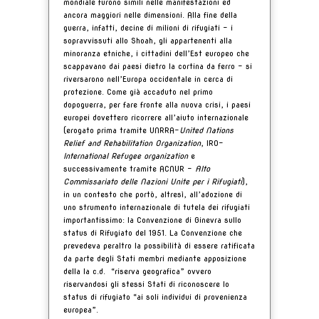
mondiale furono simili nelle manifestazioni ed
ancora maggiori nelle dimensioni. Alla fine della
guerra, infatti, decine di milioni di rifugiati - i
sopravvissuti allo Shoah, gli appartenenti alla
minoranza etniche, i cittadini dell’Est europeo che
scappavano dai paesi dietro la cortina da ferro – si
riversarono nell’Europa occidentale in cerca di
protezione. Come già accaduto nel primo
dopoguerra, per fare fronte alla nuova crisi, i paesi
europei dovettero ricorrere all’aiuto internazionale
(erogato prima tramite UNRRA-
United Nations
Relief and Rehabilitation Organization
, IRO-
International Refugee organization
e
successivamente tramite ACNUR –
Alto
Commissariato delle Nazioni Unite per i Rifugiati
),
in un contesto che portò, altresì, all’adozione di
uno strumento internazionale di tutela dei rifugiati
importantissimo: la Convenzione di Ginevra sullo
status di Rifugiato del 1951. La Convenzione che
prevedeva peraltro la possibilità di essere ratificata
da parte degli Stati membri mediante apposizione
della la c.d. “riserva geografica” ovvero
riservandosi gli stessi Stati di riconoscere lo
status di rifugiato “ai soli individui di provenienza
europea”.