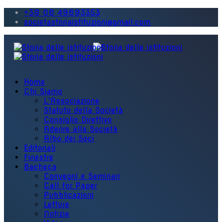
+39 06 49693353
societastoriaistituzioni@gmail.com
Home
Chi Siamo
L'Associazione
Statuto della Società
Consiglio Direttivo
Aderire alla Società
Albo dei Soci
Editoriali
Finestre
Bacheca
Convegni e Seminari
Call for Paper
Pubblicazioni
Letture
Notizie