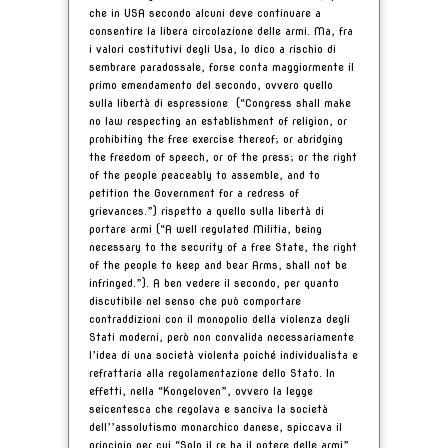
che in USA secondo alcuni deve continuare a
consentire la libera circolazione delle armi. Ma, fra
i valori costitutivi degli Usa, lo dico a rischio di
sembrare paradossale, forse conta maggiormente il
primo emendamento del secondo, ovvero quello
sulla libertà di espressione (“Congress shall make
no law respecting an establishment of religion, or
prohibiting the free exercise thereof; or abridging
the freedom of speech, or of the press; or the right
of the people peaceably to assemble, and to
petition the Government for a redress of
grievances.”) rispetto a quello sulla libertà di
portare armi (“A well regulated Militia, being
necessary to the security of a free State, the right
of the people to keep and bear Arms, shall not be
infringed.”). A ben vedere il secondo, per quanto
discutibile nel senso che può comportare
contraddizioni con il monopolio della violenza degli
Stati moderni, però non convalida necessariamente
l’idea di una società violenta poiché individualista e
refrattaria alla regolamentazione dello Stato. In
effetti, nella “Kongeloven”, ovvero la legge
seicentesca che regolava e sanciva la società
dell’’assolutismo monarchico danese, spiccava il
principio per cui “Solo il re ha il potere delle armi”.