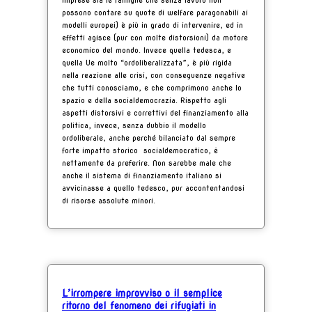
possono contare su quote di welfare paragonabili ai
modelli europei) è più in grado di intervenire, ed in
effetti agisce (pur con molte distorsioni) da motore
economico del mondo. Invece quella tedesca, e
quella Ue molto “ordoliberalizzata”, è più rigida
nella reazione alle crisi, con conseguenze negative
che tutti conosciamo, e che comprimono anche lo
spazio e della socialdemocrazia. Rispetto agli
aspetti distorsivi e correttivi del finanziamento alla
politica, invece, senza dubbio il modello
ordoliberale, anche perché bilanciato dal sempre
forte impatto storico socialdemocratico, ė
nettamente da preferire. Non sarebbe male che
anche il sistema di finanziamento italiano si
avvicinasse a quello tedesco, pur accontentandosi
di risorse assolute minori.
L’irrompere improvviso o il semplice
ritorno del fenomeno dei rifugiati in