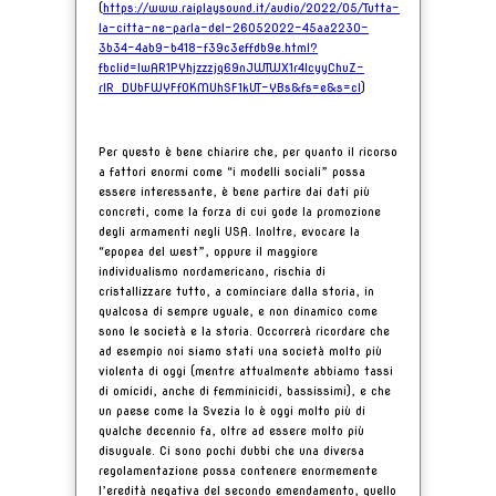
(
https://www.raiplaysound.it/audio/2022/05/Tutta-
la-citta-ne-parla-del-26052022-45aa2230-
3b34-4ab9-b418-f39c3effdb9e.html?
fbclid=IwAR1PYhjzzzjq69nJWTWX1r4lcyyChuZ-
rlR_DUbFWYFfOKMUhSF1kUT-YBs&fs=e&s=cl
)
Per questo è bene chiarire che, per quanto il ricorso
a fattori enormi come “i modelli sociali” possa
essere interessante, è bene partire dai dati più
concreti, come la forza di cui gode la promozione
degli armamenti negli USA. Inoltre, evocare la
“epopea del west”, oppure il maggiore
individualismo nordamericano, rischia di
cristallizzare tutto, a cominciare dalla storia, in
qualcosa di sempre uguale, e non dinamico come
sono le società e la storia. Occorrerà ricordare che
ad esempio noi siamo stati una società molto più
violenta di oggi (mentre attualmente abbiamo tassi
di omicidi, anche di femminicidi, bassissimi), e che
un paese come la Svezia lo è oggi molto più di
qualche decennio fa, oltre ad essere molto più
disuguale. Ci sono pochi dubbi che una diversa
regolamentazione possa contenere enormemente
l’eredità negativa del secondo emendamento, quello