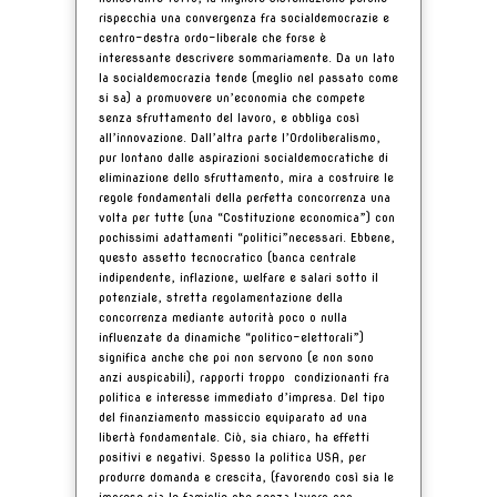
rispecchia una convergenza fra socialdemocrazie e
centro-destra ordo-liberale che forse è
interessante descrivere sommariamente. Da un lato
la socialdemocrazia tende (meglio nel passato come
si sa) a promuovere un’economia che compete
senza sfruttamento del lavoro, e obbliga così
all’innovazione. Dall’altra parte l’Ordoliberalismo,
pur lontano dalle aspirazioni socialdemocratiche di
eliminazione dello sfruttamento, mira a costruire le
regole fondamentali della perfetta concorrenza una
volta per tutte (una “Costituzione economica”) con
pochissimi adattamenti “politici”necessari. Ebbene,
questo assetto tecnocratico (banca centrale
indipendente, inflazione, welfare e salari sotto il
potenziale, stretta regolamentazione della
concorrenza mediante autorità poco o nulla
influenzate da dinamiche “politico-elettorali”)
significa anche che poi non servono (e non sono
anzi auspicabili), rapporti troppo condizionanti fra
politica e interesse immediato d’impresa. Del tipo
del finanziamento massiccio equiparato ad una
libertà fondamentale. Ciò, sia chiaro, ha effetti
positivi e negativi. Spesso la politica USA, per
produrre domanda e crescita, (favorendo così sia le
imprese sia le famiglie che senza lavoro non