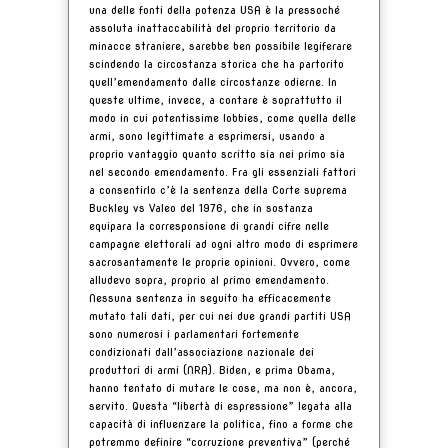
una delle fonti della potenza USA è la pressoché
assoluta inattaccabilità del proprio territorio da
minacce straniere, sarebbe ben possibile legiferare
scindendo la circostanza storica che ha partorito
quell’emendamento dalle circostanze odierne. In
queste ultime, invece, a contare è soprattutto il
modo in cui potentissime lobbies, come quella delle
armi, sono legittimate a esprimersi, usando a
proprio vantaggio quanto scritto sia nei primo sia
nel secondo emendamento. Fra gli essenziali fattori
a consentirlo c’è la sentenza della Corte suprema
Buckley vs Valeo del 1976, che in sostanza
equipara la corresponsione di grandi cifre nelle
campagne elettorali ad ogni altro modo di esprimere
sacrosantamente le proprie opinioni. Ovvero, come
alludevo sopra, proprio al primo emendamento.
Nessuna sentenza in seguito ha efficacemente
mutato tali dati, per cui nei due grandi partiti USA
sono numerosi i parlamentari fortemente
condizionati dall’associazione nazionale dei
produttori di armi (NRA). Biden, e prima Obama,
hanno tentato di mutare le cose, ma non è, ancora,
servito. Questa “libertà di espressione” legata alla
capacità di influenzare la politica, fino a forme che
potremmo definire “corruzione preventiva” (perché