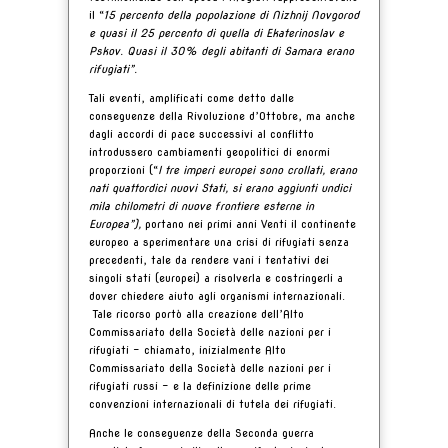
il “
15 percento della popolazione di Nizhnij Novgorod
e quasi il 25 percento di quella di Ekaterinoslav e
Pskov. Quasi il 30% degli abitanti di Samara erano
rifugiati”.
Tali eventi, amplificati come detto dalle
conseguenze della Rivoluzione d’Ottobre, ma anche
dagli accordi di pace successivi al conflitto
introdussero cambiamenti geopolitici di enormi
proporzioni (“
I tre imperi europei sono crollati, erano
nati quattordici nuovi Stati, si erano aggiunti undici
mila chilometri di nuove frontiere esterne in
Europea”),
portano nei primi anni Venti il continente
europeo a sperimentare una crisi di rifugiati senza
precedenti, tale da rendere vani i tentativi dei
singoli stati (europei) a risolverla e costringerli a
dover chiedere aiuto agli organismi internazionali.
Tale ricorso portò alla creazione dell’Alto
Commissariato della Società delle nazioni per i
rifugiati – chiamato, inizialmente Alto
Commissariato della Società delle nazioni per i
rifugiati russi - e la definizione delle prime
convenzioni internazionali di tutela dei rifugiati.
Anche le conseguenze della Seconda guerra