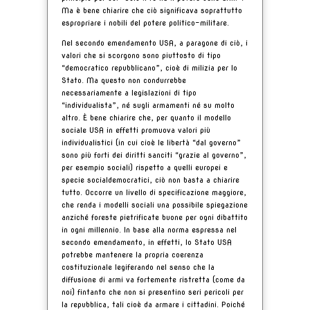
Ma è bene chiarire che ciò significava soprattutto
espropriare i nobili del potere politico-militare.
Nel secondo emendamento USA, a paragone di ciò, i
valori che si scorgono sono piuttosto di tipo
“democratico repubblicano”, cioè di milizia per lo
Stato. Ma questo non condurrebbe
necessariamente a legislazioni di tipo
“individualista”, né sugli armamenti né su molto
altro. È bene chiarire che, per quanto il modello
sociale USA in effetti promuova valori più
individualistici (in cui cioè le libertà “dal governo”
sono più forti dei diritti sanciti “grazie al governo”,
per esempio sociali) rispetto a quelli europei e
specie socialdemocratici, ciò non basta a chiarire
tutto. Occorre un livello di specificazione maggiore,
che renda i modelli sociali una possibile spiegazione
anziché foreste pietrificate buone per ogni dibattito
in ogni millennio. In base alla norma espressa nel
secondo emendamento, in effetti, lo Stato USA
potrebbe mantenere la propria coerenza
costituzionale legiferando nel senso che la
diffusione di armi va fortemente ristretta (come da
noi) fintanto che non si presentino seri pericoli per
la repubblica, tali cioè da armare i cittadini. Poiché