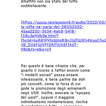
dibattito non sia stato del tutto
soddisfacente.
(
https://www.raiplaysound.it/audio/2022/05/
la-citta-ne-parla-del-26052022-
45aa2230-3b34-4ab9-b418-
f39c3effdb9e.html?
fbclid=IwAR1PYhjzzzjq69nJWTWX1r4lcyyChu
rlR_DUbFWYFfOKMUhSF1kUT-
YBs&fs=e&s=cl
)
Per questo è bene chiarire che, per
quanto il ricorso a fattori enormi come
“i modelli sociali” possa essere
interessante, è bene partire dai dati
più concreti, come la forza di cui
gode la promozione degli armamenti
negli USA. Inoltre, evocare la “epopea
del west”, oppure il maggiore
individualismo nordamericano, rischia