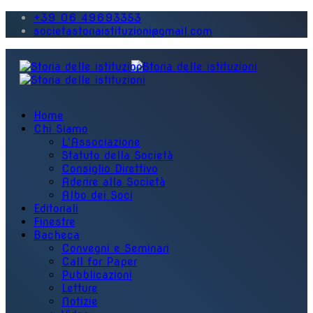
+39 06 49693353
societastoriaistituzioni@gmail.com
Home
Chi Siamo
L'Associazione
Statuto della Società
Consiglio Direttivo
Aderire alla Società
Albo dei Soci
Editoriali
Finestre
Bacheca
Convegni e Seminari
Call for Paper
Pubblicazioni
Letture
Notizie