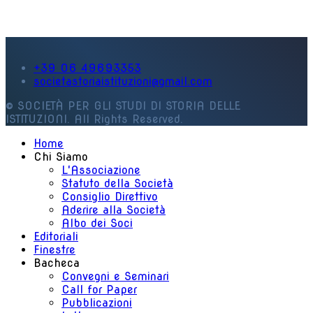
+39 06 49693353
societastoriaistituzioni@gmail.com
© SOCIETÀ PER GLI STUDI DI STORIA DELLE
ISTITUZIONI. All Rights Reserved.
Home
Chi Siamo
L'Associazione
Statuto della Società
Consiglio Direttivo
Aderire alla Società
Albo dei Soci
Editoriali
Finestre
Bacheca
Convegni e Seminari
Call for Paper
Pubblicazioni