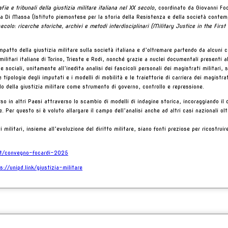
ie e tribunali della giustizia militare italiana nel XX secolo
, coordinato da Giovanni Foc
ia Di Massa (Istituto piemontese per la storia della Resistenza e della società contem
ecolo: ricerche storiche, archivi e metodi interdisciplinari (Military Justice in the Firs
’impatto della giustizia militare sulla società italiana e d’oltremare partendo da alcuni 
itari italiane di Torino, Trieste e Rodi, nonché grazie a nuclei documentali presenti all
 e sociali, unitamente all’inedita analisi dei fascicoli personali dei magistrati militari,
e tipologie degli imputati e i modelli di mobilità e le traiettorie di carriera dei magistra
olo della giustizia militare come strumento di governo, controllo e repressione.
 in altri Paesi attraverso lo scambio di modelli di indagine storica, incoraggiando il d
e. Per questo si è voluto allargare il campo dell’analisi anche ad altri casi nazionali olt
ati militari, insieme all’evoluzione del diritto militare, siano fonti preziose per ricostr
it/convegno-focardi-2025
s://unipd.link/
giustizia-militare