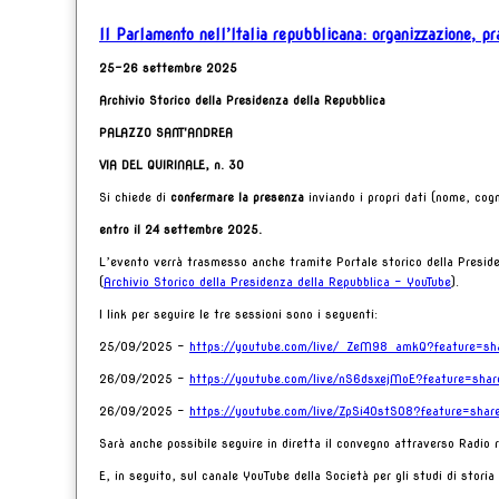
Il Parlamento nell’Italia repubblicana: organizzazione, 
25-
26 settembre
2025
A
rchivio
S
torico
della
P
residenza
della
R
epubblica
PALAZZO SANT'ANDREA
VIA DEL QUIRINALE
, n. 30
Si chiede di
confermare la presenza
inviando i propri dati (nome, cogn
entro il 24 settembre 2025.
L’evento verrà trasmesso anche tramite Portale storico della Preside
(
Archivio Storico della Presidenza della Repubblica - YouTube
).
I link per seguire le tre sessioni sono i seguenti:
25/09/2025 -
https://youtube.com/live/_ZeM98_amkQ?feature=sh
26/09/2025 -
https://youtube.com/live/nS6dsxejMoE?feature=shar
26/09/2025 -
https://youtube.com/live/ZpSi40stSO8?feature=shar
Sarà anche possibile seguire in diretta il convegno attraverso Radio 
E, in seguito, sul canale YouTube della Società per gli studi di storia 