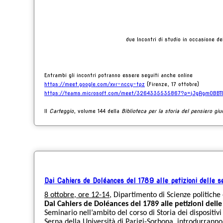
due Incontri di studio in occasione de
Entrambi gli incontri potranno essere seguiti anche online
https://meet.google.com/xvr-
nccy-tpz
(Firenze, 17 ottobre)
https://teams.microsoft.com/
meet/3264335535867?p=
jJgAgmOBBT
Il
Carteggio
, volume 144 della
Biblioteca per la storia del pensiero gi
Dai Cahiers de Doléances del 1789 alle petizioni delle se
8 ottobre, ore 12-14
, Dipartimento di Scienze politiche 
Dai Cahiers de Doléances del 1789 alle petizioni delle
Seminario nell’ambito del corso di Storia dei dispositivi 
Serna della Università di Parigi-Sorbona, introdurranno 