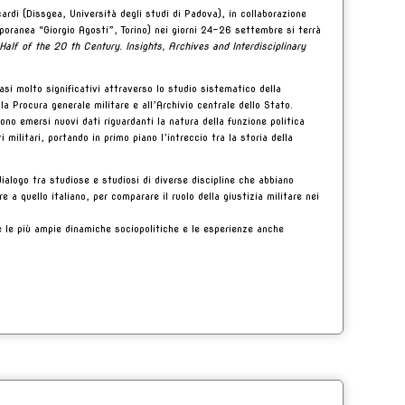
ardi (Dissgea, Università degli studi di Padova), in collaborazione
poranea “Giorgio Agosti”, Torino) nei giorni 24-26 settembre si terrà
t Half of the 20 th Century. Insights, Archives and Interdisciplinary
casi molto significativi attraverso lo studio sistematico della
a Procura generale militare e all’Archivio centrale dello Stato.
 sono emersi nuovi dati riguardanti la natura della funzione politica
ti militari, portando in primo piano l’intreccio tra la storia della
ialogo tra studiose e studiosi di diverse discipline che abbiano
re a quello italiano, per comparare il ruolo della giustizia militare nei
uire le più ampie dinamiche sociopolitiche e le esperienze anche