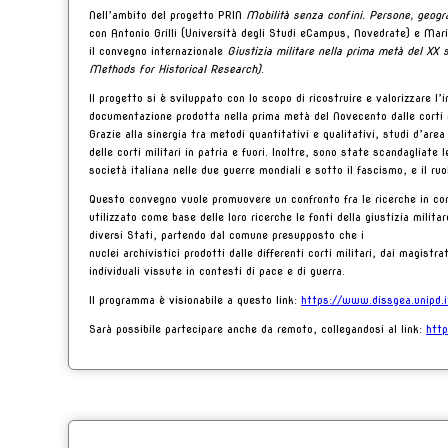
Nell’ambito del progetto PRIN
Mobilità senza confini. Persone, geograf
con Antonio Grilli (Università degli Studi eCampus, Novedrate) e Mar
il convegno internazionale
Giustizia militare nella prima metà del XX s
Methods for Historical Research)
.
Il progetto si è sviluppato con lo scopo di ricostruire e valorizzare l
documentazione prodotta nella prima metà del Novecento dalle corti mil
Grazie alla sinergia tra metodi quantitativi e qualitativi, studi d’area
delle corti militari in patria e fuori. Inoltre, sono state scandagliate l
società italiana nelle due guerre mondiali e sotto il fascismo, e il ru
Questo convegno vuole promuovere un confronto fra le ricerche in corso
utilizzato come base delle loro ricerche le fonti della giustizia militar
diversi Stati, partendo dal comune presupposto che i
nuclei archivistici prodotti dalle differenti corti militari, dai magistr
individuali vissute in contesti di pace e di guerra.
Il programma è visionabile a questo link:
https://www.dissgea.
unipd.
Sarà possibile partecipare anche da remoto, collegandosi al link:
http