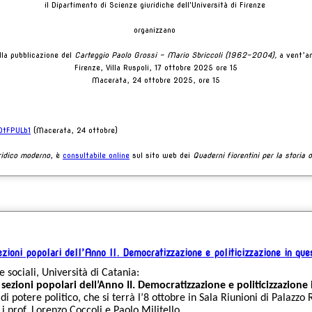
il Dipartimento di Scienze giuridiche dell'Università di Firenze
organizzano
lla pubblicazione del
Carteggio Paolo Grossi - Mario Sbriccoli (1962-2004),
a vent’an
Firenze, Villa Ruspoli, 17 ottobre 2025 ore 15
Macerata, 24 ottobre 2025, ore 15
OtFPULb1
(Macerata, 24 ottobre)
uridico moderno
, è
consultabile online
sul sito web dei
Quaderni fiorentini per la storia 
zioni popolari dell’Anno II. Democratizzazione e politicizzazione in que
e sociali, Università di Catania:
 sezioni popolari dell’Anno II. Democratizzazione e politicizzazione
di potere politico, che si terrà l’8 ottobre in Sala Riunioni di Palazzo
i prof. Lorenzo Coccoli e Paolo Militello