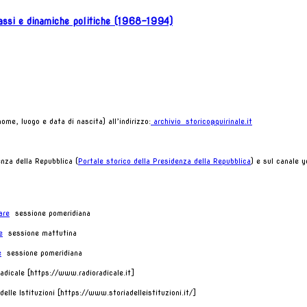
prassi e dinamiche politiche (1968-1994)
ome, luogo e data di nascita) all’indirizzo:
archivio_storico@quirinale.it
nza della Repubblica (
Portale storico della Presidenza della Repubblica
) e sul canale y
are
sessione pomeridiana
e
sessione mattutina
e
sessione pomeridiana
radicale
[https://www.radioradicale.it]
delle Istituzioni
[https://www.storiadelleistituzioni.it/]