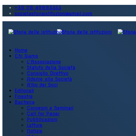
+39 06 49693353
societastoriaistituzioni@gmail.com
Home
Chi Siamo
L'Associazione
Statuto della Società
Consiglio Direttivo
Aderire alla Società
Albo dei Soci
Editoriali
Finestre
Bacheca
Convegni e Seminari
Call for Paper
Pubblicazioni
Letture
Notizie